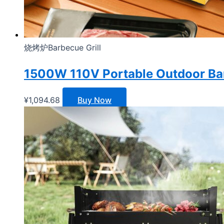
烧烤炉Barbecue Grill
1500W 110V Portable Outdoor Barbec
¥
1,094.68
Buy Now