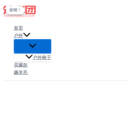
跳
促销！
促销！
至
内
首页
容
户外
户外椅子
买爆款
薅羊毛