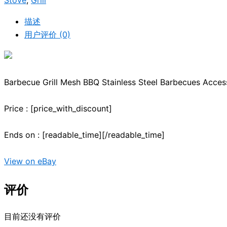
Stove
,
Grill
描述
用户评价 (0)
Barbecue Grill Mesh BBQ Stainless Steel Barbecues Acces
Price : [price_with_discount]
Ends on : [readable_time][/readable_time]
View on eBay
评价
目前还没有评价