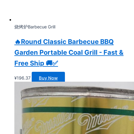
烧烤炉Barbecue Grill
🔥Round Classic Barbecue BBQ
Garden Portable Coal Grill - Fast &
Free Ship 🚚✅
¥
196.37
Buy Now