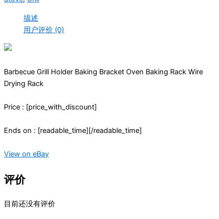
描述
用户评价 (0)
Barbecue Grill Holder Baking Bracket Oven Baking Rack Wire
Drying Rack
Price : [price_with_discount]
Ends on : [readable_time][/readable_time]
View on eBay
评价
目前还没有评价