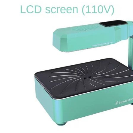
价
前
为：
价
¥2,355.02。
格
为：
¥2,001.73。