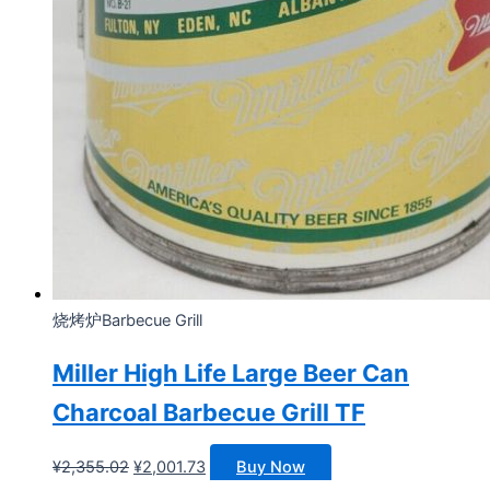
烧烤炉Barbecue Grill
Miller High Life Large Beer Can
Charcoal Barbecue Grill TF
原
当
¥
2,355.02
¥
2,001.73
Buy Now