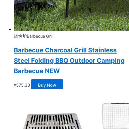
烧烤炉Barbecue Grill
Barbecue Charcoal Grill Stainless
Steel Folding BBQ Outdoor Camping
Barbecue NEW
¥
575.33
Buy Now