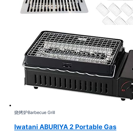
烧烤炉Barbecue Grill
Iwatani ABURIYA 2 Portable Gas