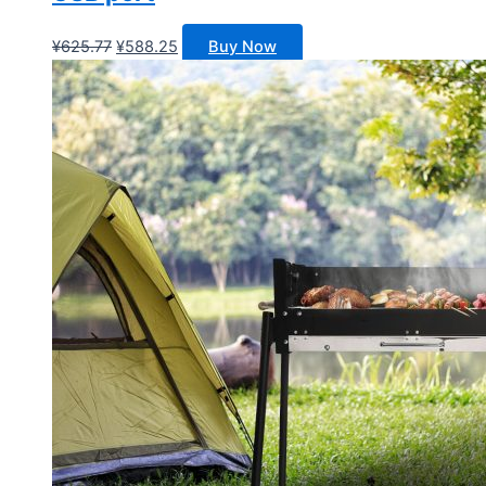
原
当
¥
625.77
¥
588.25
Buy Now
价
前
为：
价
¥625.77。
格
为：
¥588.25。