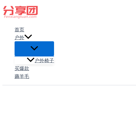
跳
至
内
首页
容
户外
户外椅子
买爆款
薅羊毛