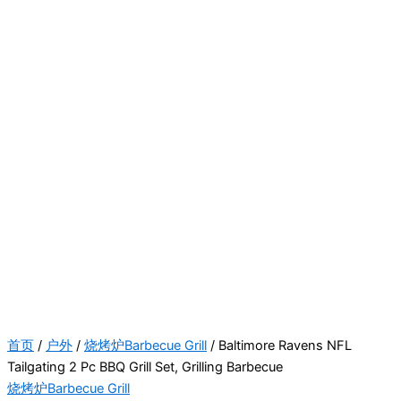
首页
/
户外
/
烧烤炉Barbecue Grill
/ Baltimore Ravens NFL
Tailgating 2 Pc BBQ Grill Set, Grilling Barbecue
烧烤炉Barbecue Grill