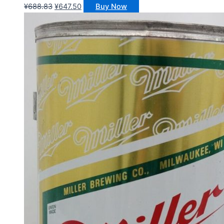
原
当
¥
688.83
¥
647.50
Buy Now
价
前
为：
价
¥688.83。
格
为：
¥647.50。