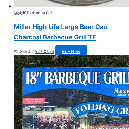
烧烤炉Barbecue Grill
Miller High Life Large Beer Can
Charcoal Barbecue Grill TF
原
当
¥
2,355.02
¥
2,001.73
Buy Now
价
前
为：
价
¥2,355.02。
格
为：
¥2,001.73。