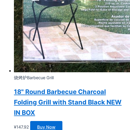
烧烤炉Barbecue Grill
18" Round Barbecue Charcoal
Folding Grill with Stand Black NEW
IN BOX
¥
147.92
Buy Now