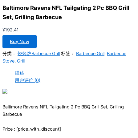
Baltimore Ravens NFL Tailgating 2 Pc BBQ Grill
Set, Grilling Barbecue
¥
192.41
Buy Now
分类：
烧烤炉Barbecue Grill
标签：
Barbecue Grill
,
Barbecue
Stove
,
Grill
描述
用户评价 (0)
Baltimore Ravens NFL Tailgating 2 Pc BBQ Grill Set, Grilling
Barbecue
Price : [price_with_discount]