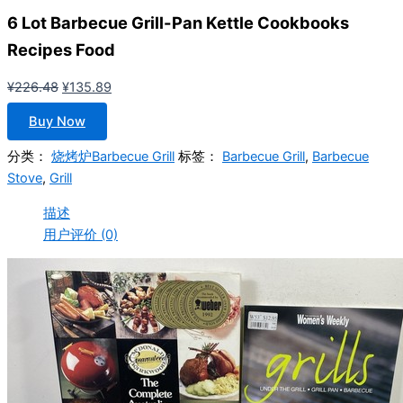
6 Lot Barbecue Grill-Pan Kettle Cookbooks
Recipes Food
原
当
¥
226.48
¥
135.89
价
前
Buy Now
为：
价
¥226.48。
格
分类：
烧烤炉Barbecue Grill
标签：
Barbecue Grill
,
Barbecue
为：
Stove
,
Grill
¥135.89。
描述
用户评价 (0)