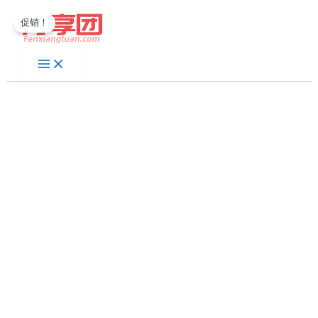
跳
促销！
至
内
容