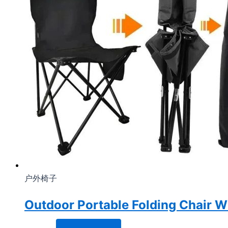
户外椅子
Outdoor Portable Folding Chair W