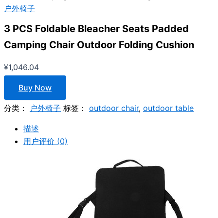
户外椅子
3 PCS Foldable Bleacher Seats Padded
Camping Chair Outdoor Folding Cushion
¥
1,046.04
Buy Now
分类：
户外椅子
标签：
outdoor chair
,
outdoor table
描述
用户评价 (0)