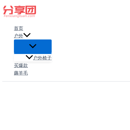
跳
至
内
首页
容
户外
户外椅子
买爆款
薅羊毛