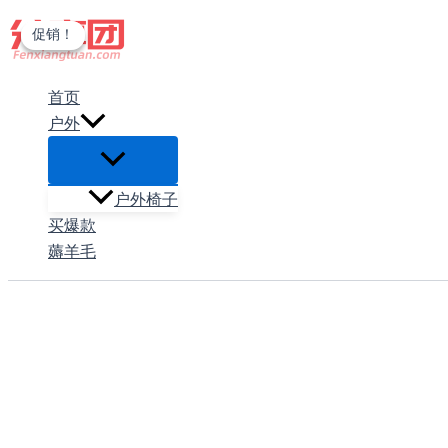
跳
促销！
促销！
至
内
首页
容
户外
户外椅子
买爆款
薅羊毛