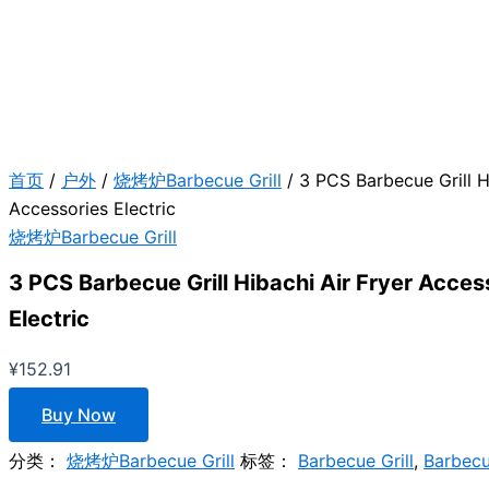
首页
/
户外
/
烧烤炉Barbecue Grill
/ 3 PCS Barbecue Grill H
Accessories Electric
烧烤炉Barbecue Grill
3 PCS Barbecue Grill Hibachi Air Fryer Acces
Electric
¥
152.91
Buy Now
分类：
烧烤炉Barbecue Grill
标签：
Barbecue Grill
,
Barbecu