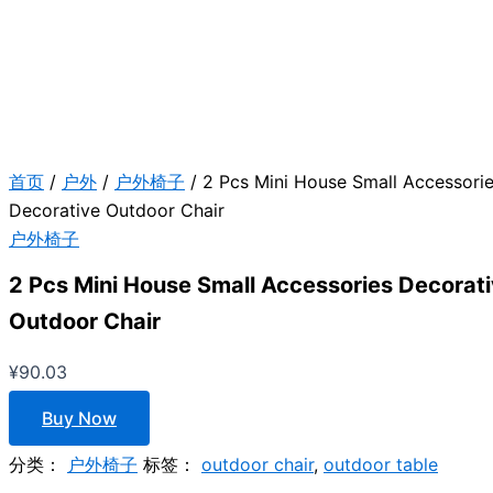
首页
/
户外
/
户外椅子
/ 2 Pcs Mini House Small Accessori
Decorative Outdoor Chair
户外椅子
2 Pcs Mini House Small Accessories Decorat
Outdoor Chair
¥
90.03
Buy Now
分类：
户外椅子
标签：
outdoor chair
,
outdoor table