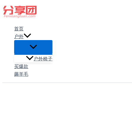
跳
至
内
首页
容
户外
户外椅子
买爆款
薅羊毛