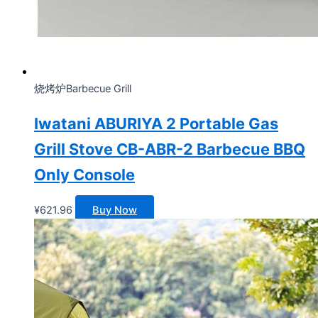
烧烤炉Barbecue Grill
Iwatani ABURIYA 2 Portable Gas
Grill Stove CB-ABR-2 Barbecue BBQ
Only Console
¥
621.96
Buy Now