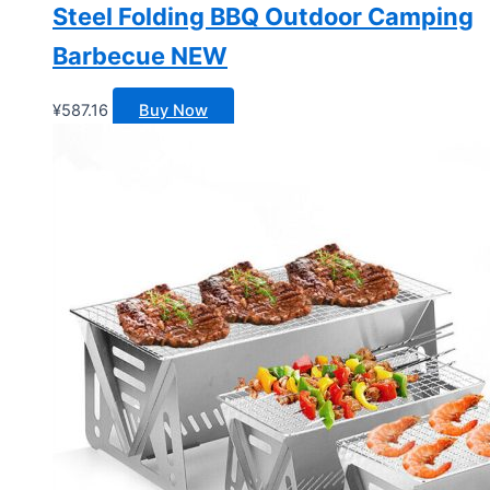
Steel Folding BBQ Outdoor Camping
Barbecue NEW
¥
587.16
Buy Now