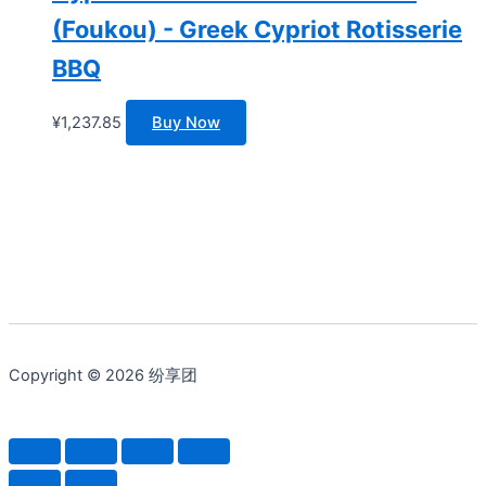
(Foukou) - Greek Cypriot Rotisserie
BBQ
¥
1,237.85
Buy Now
Copyright © 2026 纷享团