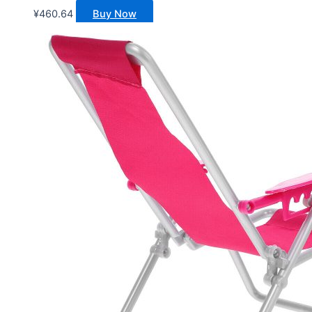
¥
460.64
Buy Now