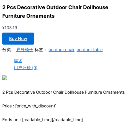
2 Pcs Decorative Outdoor Chair Dollhouse
Furniture Ornaments
¥
103.19
Buy Now
分类：
户外椅子
标签：
outdoor chair
,
outdoor table
描述
用户评价 (0)
2 Pcs Decorative Outdoor Chair Dollhouse Furniture Ornaments
Price : [price_with_discount]
Ends on : [readable_time][/readable_time]