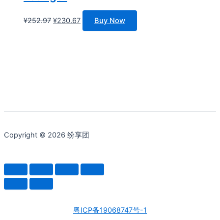
原
当
¥
252.97
¥
230.67
Buy Now
价
前
为：
价
¥252.97。
格
为：
¥230.67。
Copyright © 2026 纷享团
粤ICP备19068747号-1