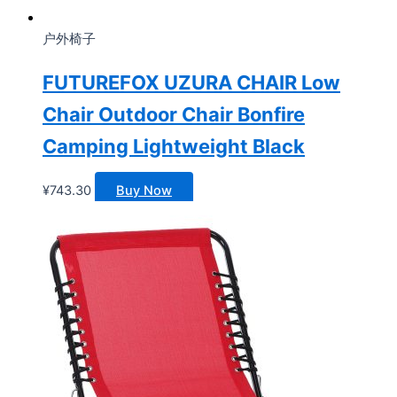
户外椅子
FUTUREFOX UZURA CHAIR Low
Chair Outdoor Chair Bonfire
Camping Lightweight Black
¥
743.30
Buy Now