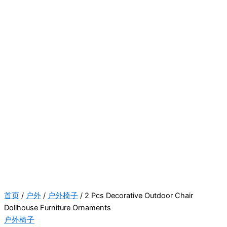
首页
/
户外
/
户外椅子
/ 2 Pcs Decorative Outdoor Chair
Dollhouse Furniture Ornaments
户外椅子