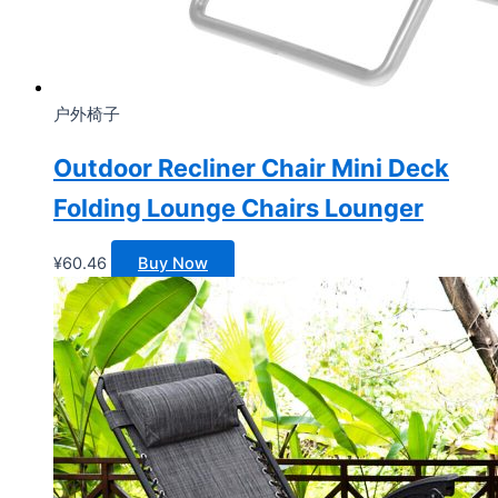
户外椅子
Outdoor Recliner Chair Mini Deck
Folding Lounge Chairs Lounger
¥
60.46
Buy Now