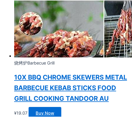
烧烤炉Barbecue Grill
10X BBQ CHROME SKEWERS METAL
BARBECUE KEBAB STICKS FOOD
GRILL COOKING TANDOOR AU
¥
19.07
Buy Now