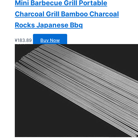
Mini Barbecue Grill Portable
Charcoal Grill Bamboo Charcoal
Rocks Japanese Bbq
¥
183.89
Buy Now