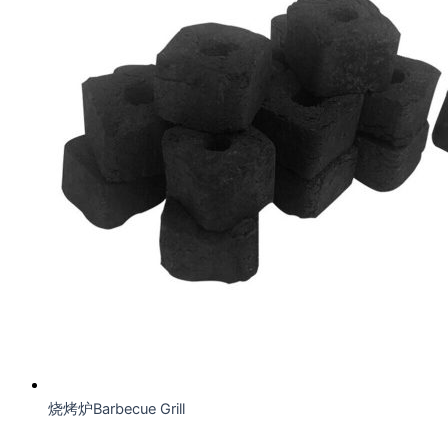
烧烤炉Barbecue Grill