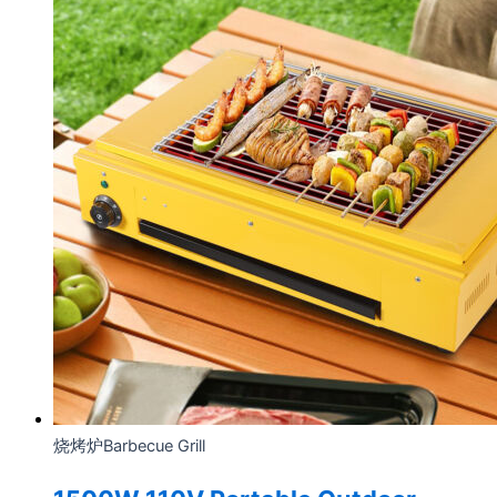
烧烤炉Barbecue Grill