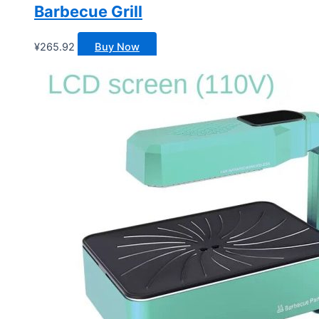
Barbecue Grill
¥
265.92
Buy Now