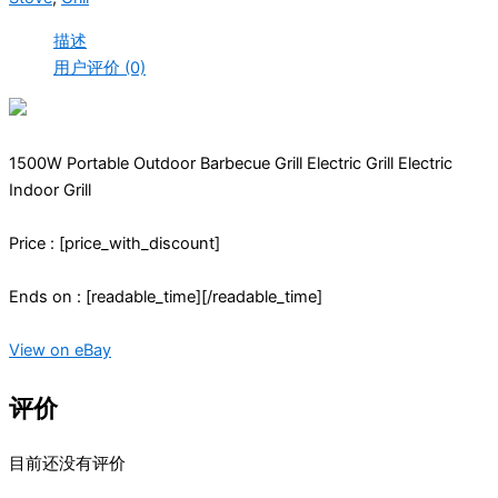
描述
用户评价 (0)
1500W Portable Outdoor Barbecue Grill Electric Grill Electric
Indoor Grill
Price : [price_with_discount]
Ends on : [readable_time][/readable_time]
View on eBay
评价
目前还没有评价