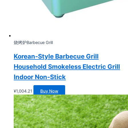
烧烤炉Barbecue Grill
Korean-Style Barbecue Grill
Household Smokeless Electric Grill
Indoor Non-Stick
¥
1,004.21
Buy Now