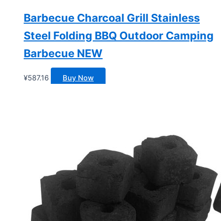
Barbecue Charcoal Grill Stainless
Steel Folding BBQ Outdoor Camping
Barbecue NEW
¥
587.16
Buy Now