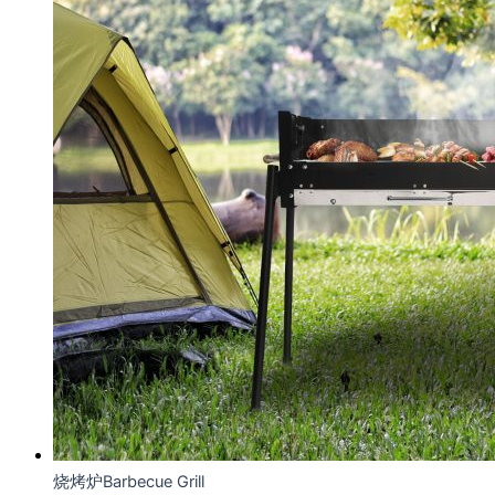
烧烤炉Barbecue Grill