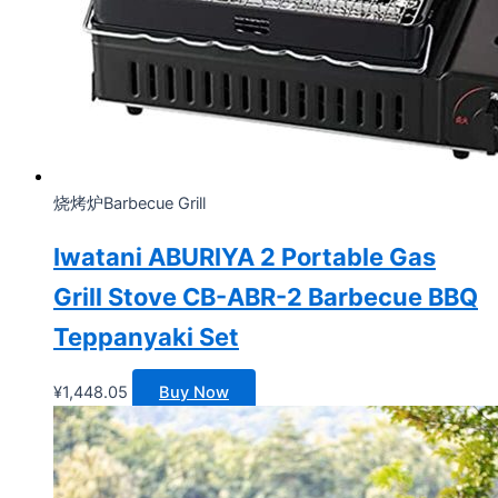
烧烤炉Barbecue Grill
Iwatani ABURIYA 2 Portable Gas
Grill Stove CB-ABR-2 Barbecue BBQ
Teppanyaki Set
¥
1,448.05
Buy Now