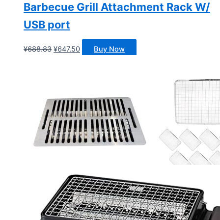
Barbecue Grill Attachment Rack W/
USB port
原
当
¥
688.83
¥
647.50
Buy Now
价
前
为：
价
¥688.83。
格
为：
¥647.50。