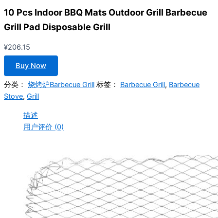
10 Pcs Indoor BBQ Mats Outdoor Grill Barbecue
Grill Pad Disposable Grill
¥
206.15
Buy Now
分类：
烧烤炉Barbecue Grill
标签：
Barbecue Grill
,
Barbecue
Stove
,
Grill
描述
用户评价 (0)