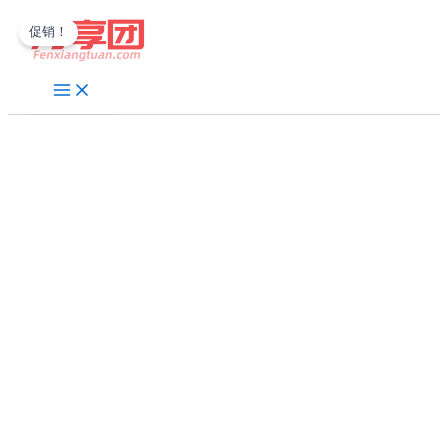
跳
促销！
至
内
容