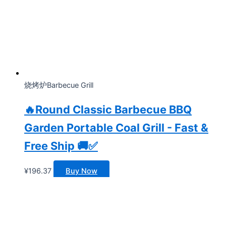
烧烤炉Barbecue Grill
🔥Round Classic Barbecue BBQ
Garden Portable Coal Grill - Fast &
Free Ship 🚚✅
¥
196.37
Buy Now