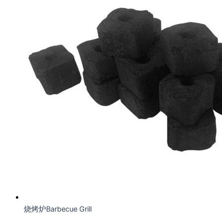
烧烤炉Barbecue Grill