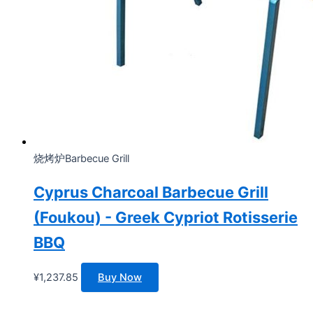
烧烤炉Barbecue Grill
Cyprus Charcoal Barbecue Grill
(Foukou) - Greek Cypriot Rotisserie
BBQ
¥
1,237.85
Buy Now