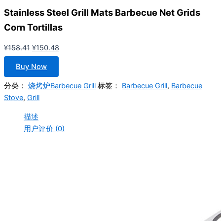
Stainless Steel Grill Mats Barbecue Net Grids
Corn Tortillas
原
当
¥
158.41
¥
150.48
价
前
Buy Now
为：
价
¥158.41。
格
分类：
烧烤炉Barbecue Grill
标签：
Barbecue Grill
,
Barbecue
为：
Stove
,
Grill
¥150.48。
描述
用户评价 (0)