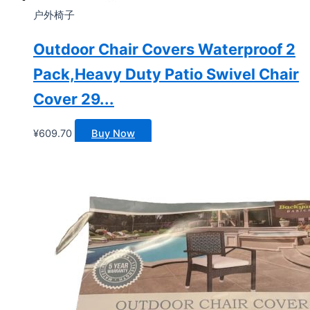
户外椅子
Outdoor Chair Covers Waterproof 2
Pack,Heavy Duty Patio Swivel Chair
Cover 29...
¥
609.70
Buy Now