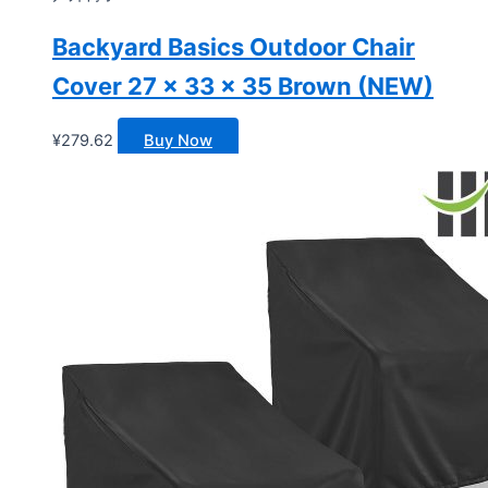
Backyard Basics Outdoor Chair
Cover 27 x 33 x 35 Brown (NEW)
¥
279.62
Buy Now