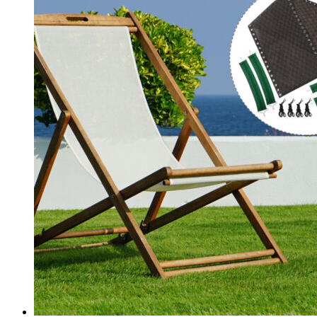
¥209.76。
格
为：
¥186.45。