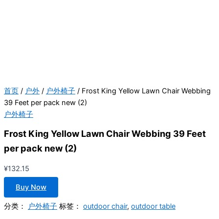
首页
/
户外
/
户外椅子
/ Frost King Yellow Lawn Chair Webbing
39 Feet per pack new (2)
户外椅子
Frost King Yellow Lawn Chair Webbing 39 Feet
per pack new (2)
¥
132.15
Buy Now
分类：
户外椅子
标签：
outdoor chair
,
outdoor table