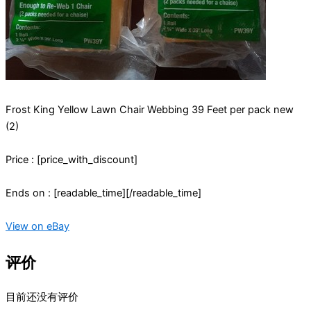
Frost King Yellow Lawn Chair Webbing 39 Feet per pack new
(2)
Price : [price_with_discount]
Ends on : [readable_time][/readable_time]
View on eBay
评价
目前还没有评价