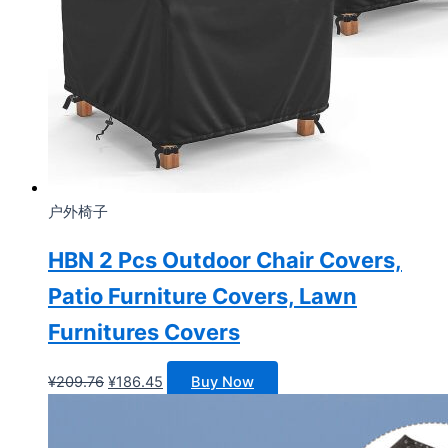
户外椅子
HBN 2 Pcs Outdoor Chair Covers,
Patio Furniture Covers, Lawn
Furnitures Covers
原
当
¥
209.76
¥
186.45
Buy Now
价
前
为：
价